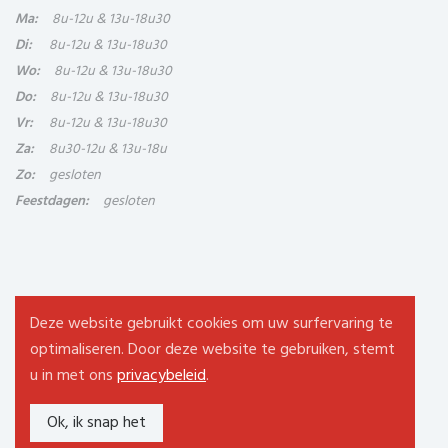
Ma:
8u-12u & 13u-18u30
Di:
8u-12u & 13u-18u30
Wo:
8u-12u & 13u-18u30
Do:
8u-12u & 13u-18u30
Vr:
8u-12u & 13u-18u30
Za:
8u30-12u & 13u-18u
Zo:
gesloten
Feestdagen:
gesloten
Deze website gebruikt cookies om uw surfervaring te
Copyright 2023 Genva
optimaliseren. Door deze website te gebruiken, stemt
Design by
COPIXA
- Content by Genva
u in met ons
privacybeleid
.
Privacyverklaring
-
Algemene voorwaarden
Ok, ik snap het