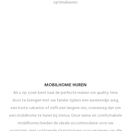
optimaliseren.
MOBILHOME HUREN
Als u op zoek bent naar de perfecte manier om quality time
door te brengen met uw familie tijdens een weekendje weg,
een korte vakantie of zelfs een langere reis, overweeg dan om
een mobilhome te huren bij Genva. Onze ruime en comfortabele
mobilhomes bieden de ideale accommodatie voor uw
avonturen, met voldoende slaapplaatsen voor gezinnen van alle