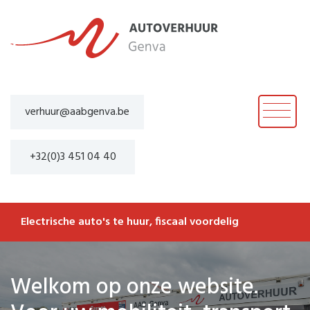
verhuur@aabgenva.be
+32(0)3 451 04 40
Electrische auto's te huur
|
Welkom op onze website.